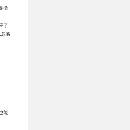
要指
应了
以忽略
也能